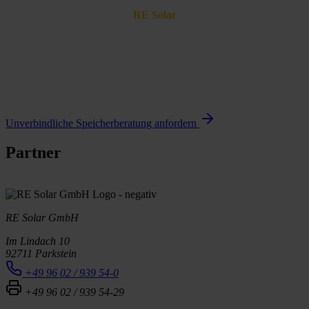
RE Solar
Jetzt Einstieg in den Stromhandel
vorbereiten
& neue Erlösquellen sichern
Unverbindliche Speicherberatung anfordern
Partner
RE Solar GmbH
Im Lindach 10
92711 Parkstein
+49 96 02 / 939 54-0
+49 96 02 / 939 54-29