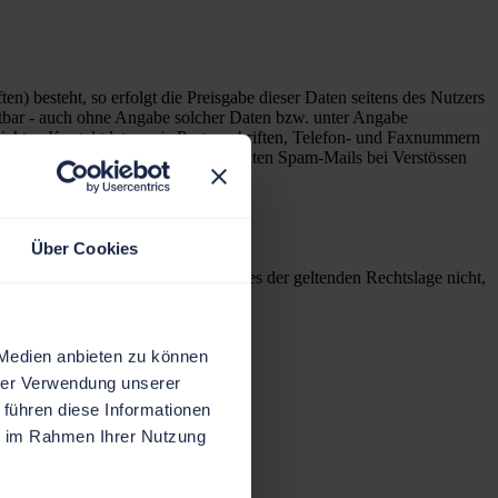
n) besteht, so erfolgt die Preisgabe dieser Daten seitens des Nutzers
utbar - auch ohne Angabe solcher Daten bzw. unter Angabe
lichten Kontaktdaten wie Postanschriften, Telefon- und Faxnummern
tte gegen die Versender von sogenannten Spam-Mails bei Verstössen
Über Cookies
einzelne Formulierungen dieses Textes der geltenden Rechtslage nicht,
nberührt.
 Medien anbieten zu können
hrer Verwendung unserer
 führen diese Informationen
ie im Rahmen Ihrer Nutzung