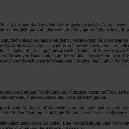
inks"), die außerhalb des Verantwortungsbereiches des Autors liegen, 
chnisch möglich und zumutbar wäre, die Nutzung im Falle rechtswidrige
tzung keine illegalen Inhalte auf den zu verlinkenden Seiten erkennbar
rlei Einfluss. Deshalb distanziert er sich hiermit ausdrücklich von allen
halb des eigenen Internetangebotes gesetzten Links und Verweise sowie
ren Formen von Datenbanken, auf deren Inhalt externe Schreibzugriffe m
olcherart dargebotener Informationen entstehen, haftet allein der Anbi
r verwendeten Grafiken, Tondokumente, Videosequenzen und Texte zu bea
 Tondokumente, Videosequenzen und Texte zurückzugreifen.
te geschützten Marken- und Warenzeichen unterliegen uneingeschränkt
nd der bloßen Nennung ist nicht der Schluss zu ziehen, dass Markenzeic
e bleibt allein beim Autor der Seiten. Eine Vervielfältigung oder Ver
ückliche Zustimmung des Autors nicht gestattet.