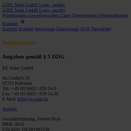
Privatkunden
Gewerbekunden
Unser Unternehmen
Veranstaltungen
Kontakt
Karriere
Kontakt
Impressum
Datenschutz
AGB
Newsletter
Impressum
Angaben gemäß § 5 DDG
RE Solar GmbH
Im Lindach 10
92711 Parkstein
Tel.: +49 (0) 9602 / 939 54-0
Fax: +49 (0) 9602 / 939 54-29
E-Mail:
info@re-solar.de
Anfahrt
​Geschäftsführung: Hubert Hösl
HRB: 4010
USt-IdNr. DE281995550