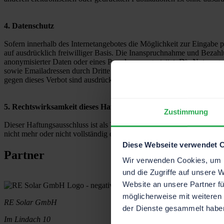
4. Datenschutz
Sofern innerhalb des Internetangebotes die Möglichkeit zur Eingabe pe
auf ausdrücklich freiwilliger Basis. Die Inanspruchnahme und Bezah
anonymisierter Daten oder eines Pseudonyms gestattet. Die Nutzung
sowie Emailadressen durch Dritte zur Übersendung von nicht ausdrück
gegen dieses Verbot sind ausdrücklich vorbehalten.
5. Rechtswirksamkeit dieses Haftungsausschlusses
Zustimmung
Dieser Haftungsausschluss ist als Teil des Internetangebotes zu betra
nicht mehr oder nicht vollständig entsprechen sollten, bleiben die üb
Diese Webseite verwendet 
Partner
Wir verwenden Cookies, um I
und die Zugriffe auf unsere 
Website an unsere Partner fü
möglicherweise mit weiteren
RE Solar GmbH
der Dienste gesammelt habe
Im Lindach 10