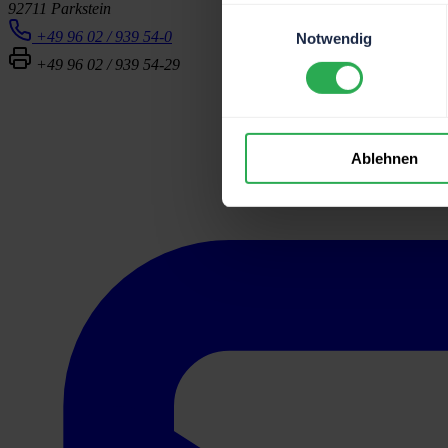
92711 Parkstein
Einwilligungsauswahl
+49 96 02 / 939 54-0
Notwendig
+49 96 02 / 939 54-29
Ablehnen