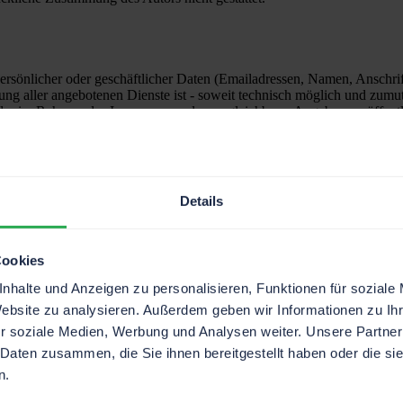
rsönlicher oder geschäftlicher Daten (Emailadressen, Namen, Anschrifte
lung aller angebotenen Dienste ist - soweit technisch möglich und zum
 der im Rahmen des Impressums oder vergleichbarer Angaben veröffent
lich angeforderten Informationen ist nicht gestattet. Rechtliche Schri
Details
chten, von dem aus auf diese Seite verwiesen wurde. Sofern Teile oder 
rigen Teile des Dokumentes in ihrem Inhalt und ihrer Gültigkeit davon u
Cookies
nhalte und Anzeigen zu personalisieren, Funktionen für soziale
Website zu analysieren. Außerdem geben wir Informationen zu I
r soziale Medien, Werbung und Analysen weiter. Unsere Partner
 Daten zusammen, die Sie ihnen bereitgestellt haben oder die s
n.