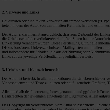
2. Verweise und Links
Bei direkten oder indirekten Verweisen auf fremde Webseiten ("Hyperl
treten, in dem der Autor von den Inhalten Kenntnis hat und es ihm te
Der Autor erklärt hiermit ausdrücklich, dass zum Zeitpunkt der Linkse
die Urheberschaft der verlinkten/verknüpften Seiten hat der Autor keine
Linksetzung verändert wurden. Diese Feststellung gilt für alle inner
Diskussionsforen, Linkverzeichnissen, Mailinglisten und in allen ande
und insbesondere für Schäden, die aus der Nutzung oder Nichtnutzung s
Links auf die jeweilige Veröffentlichung lediglich verweist.
3. Urheber- und Kennzeichenrecht
Der Autor ist bestrebt, in allen Publikationen die Urheberrechte de
Videosequenzen und Texte zu nutzen oder auf lizenzfreie Grafiken,
Alle innerhalb des Internetangebotes genannten und ggf. durch Drit
Besitzrechten der jeweiligen eingetragenen Eigentümer. Allein aufgru
Das Copyright für veröffentlichte, vom Autor selbst erstellte Objekt
anderen elektronischen oder gedruckten Publikationen ist ohne ausdr