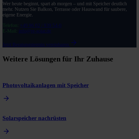
Wer heute beginnt, spart ab morgen – und mit Speicher deutlich
mehr. Nutzen Sie Balkon, Terrasse oder Hauswand für saubere,
eigene Energie.
Telefon:
+49 96 02 / 939 54-0
E-Mail:
info@re-solar.de
Jetzt Beratungstermin vereinbaren
Weitere Lösungen für Ihr Zuhause
Photovoltaikanlagen mit Speicher
Solarspeicher nachrüsten